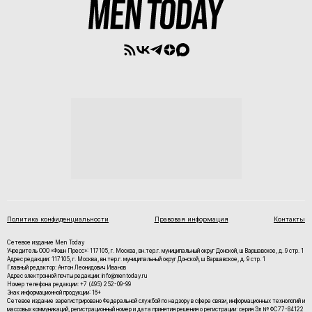
Политика конфиденциальности
Правовая информация
Контакты
Сетевое издание Men Today
Учредитель ООО «Фэшн Пресс»: 117105, г. Москва, вн.тер.г. муниципальный округ Донской, ш Варшавское, д. 9 стр. 1
Адрес редакции: 117105, г. Москва, вн.тер.г. муниципальный округ Донской, ш Варшавское, д. 9 стр. 1
Главный редактор: Антон Леонидович Иванов
Адрес электронной почты редакции: info@mentoday.ru
Номер телефона редакции: +7 (495) 252-09-99
Знак информационной продукции: 16+
Cетевое издание зарегистрировано Федеральной службой по надзору в сфере связи, информационных технологий и
массовых коммуникаций, регистрационный номер и дата принятия решения о регистрации: серия Эл № ФС77-84122