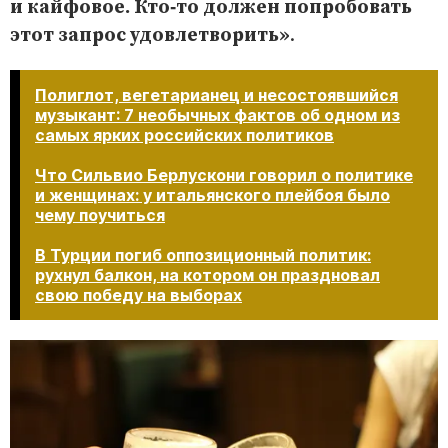
и кайфовое. Кто‑то должен попробовать
этот запрос удовлетворить»
.
Полиглот, вегетарианец и несостоявшийся
музыкант: 7 необычных фактов об одном из
самых ярких российских политиков
Что Сильвио Берлускони говорил о политике
и женщинах: у итальянского плейбоя было
чему поучиться
В Турции погиб оппозиционный политик:
рухнул балкон, на котором он праздновал
свою победу на выборах