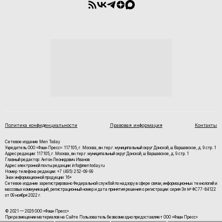
Политика конфиденциальности
Правовая информация
Контакты
Сетевое издание Men Today
Учредитель ООО «Фэшн Пресс»: 117105, г. Москва, вн.тер.г. муниципальный округ Донской, ш Варшавское, д. 9 стр. 1
Адрес редакции: 117105, г. Москва, вн.тер.г. муниципальный округ Донской, ш Варшавское, д. 9 стр. 1
Главный редактор: Антон Леонидович Иванов
Адрес электронной почты редакции: info@mentoday.ru
Номер телефона редакции: +7 (495) 252-09-99
Знак информационной продукции: 16+
Cетевое издание зарегистрировано Федеральной службой по надзору в сфере связи, информационных технологий и
массовых коммуникаций, регистрационный номер и дата принятия решения о регистрации: серия Эл № ФС77-84122
от 09 ноября 2022 г.
© 2021 — 2026 ООО «Фэшн Пресс»
При размещении материалов на Сайте Пользователь безвозмездно предоставляет ООО «Фэшн Пресс»