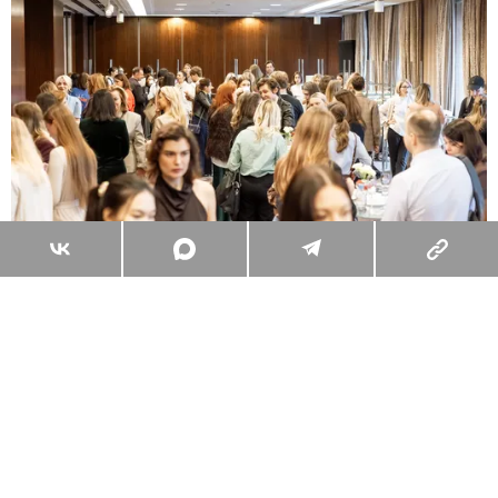
АРХИВЫ ПРЕСС-СЛУЖБЫ
Также были анонсированы новинки
видеолинеек: «Теория музыки» с Антоном
Беляевым от «Правил жизни»; «Немагазин на
диване» и «Как это устроено» от команды
«ТехИнсайдера»; «АвтоШортсы» от Men