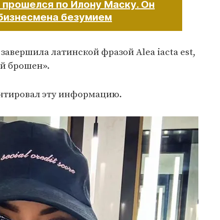
 прошелся по Илону Маску. Он
 бизнесмена безумием
авершила латинской фразой Alea iacta est,
ий брошен».
нтировал эту информацию.