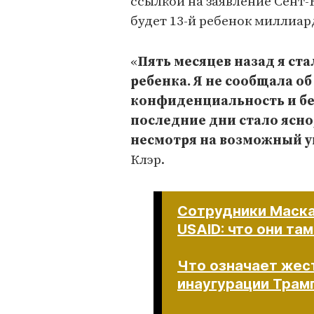
ссылкой на заявление Сент-
будет 13-й ребенок миллиар
«
Пять месяцев назад я ст
ребенка. Я не сообщала о
конфиденциальность и без
последние дни стало ясно
несмотря на возможный 
Клэр.
Сотрудники Маска
USAID: что они та
Что означает жест
инаугурации Трам