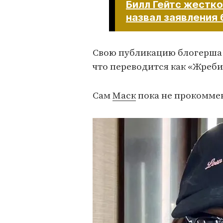
Билл Гейтс жестко
назвал заявления
Свою публикацию блогерша з
что переводится как «Жреб
Сам
Маск
пока не прокомме