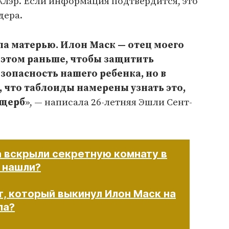
Клэр. Если информация подтвердится, это
дера.
ала матерью. Илон Маск — отец моего
б этом раньше, чтобы защитить
опасность нашего ребенка, но в
, что таблоиды намерены узнать это,
ущерб
», — написала 26-летняя Эшли Сент-
 вскрыли секретную комнату в
м нашли?
, который выкинул Илон Маск на
па?