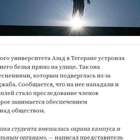
го университета Азад в Тегеране устроила
его белья прямо на улице. Так она
еснениями, которым подверглась из-за
аба. Сообщается, что на нее нападали и
аплей стало преследование членов
орое занимается обеспечением
 над обществом.
пка студента вмешалась охрана кампуса и
льным органам»,
— написал представитель