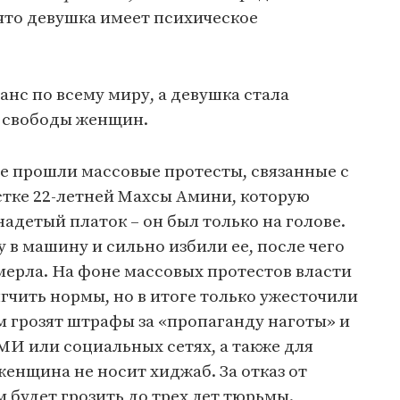
что девушка имеет психическое
анс по всему миру, а девушка стала
и свободы женщин.
ане прошли массовые протесты, связанные с
стке 22-летней Махсы Амини, которую
адетый платок – он был только на голове.
 в машину и сильно избили ее, после чего
умерла. На фоне массовых протестов власти
чить нормы, но в итоге только ужесточили
м грозят штрафы за «пропаганду наготы» и
И или социальных сетях, а также для
женщина не носит хиджаб. За отказ от
будет грозить до трех лет тюрьмы.