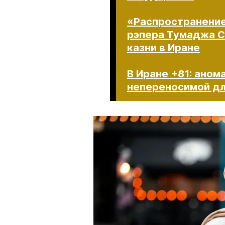
«Распространение 
рэпера Тумаджа С
казни в Иране
В Иране +81: аном
непереносимой дл