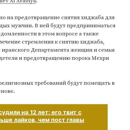
ет Al Arabiya
.
но на предотвращение снятия хиджаба для
дых мужчин. В ней будут предприниматься
домленности в этом вопросе а также
лечение стремления к снятию хиджаба,
вы иранского Департамента женщин и семьи
детели и предотвращению порока Мехри
 религиозных требований будут помещать в
снове.
удили на 12 лет: его твит с
ьше лайков, чем пост главы