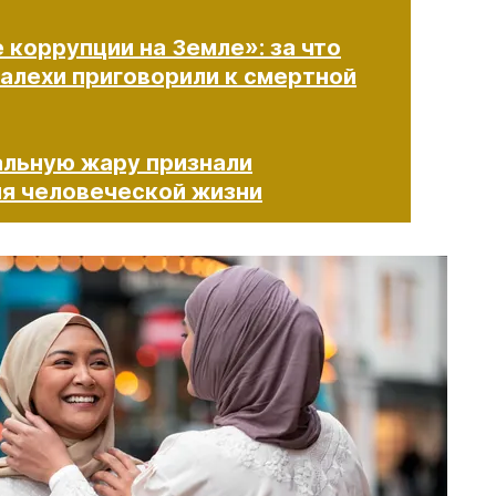
коррупции на Земле»: за что
алехи приговорили к смертной
альную жару признали
я человеческой жизни