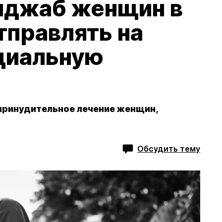
иджаб женщин в
тправлять на
ециальную
 принудительное лечение женщин,
Обсудить тему