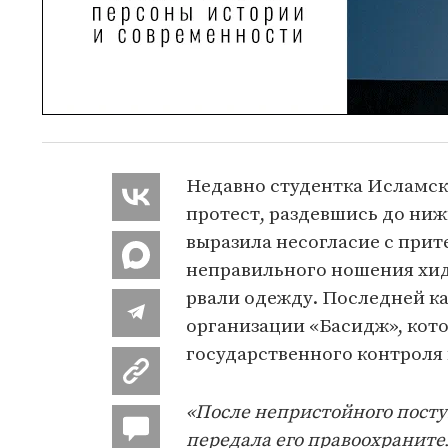
Недавно студентка Исламско
протест, раздевшись до нижн
выразила несогласие с прит
неправильного ношения хидж
рвали одежду. Последней к
организации «Басидж», кот
государственного контроля
«После непристойного посту
передала его правоохраните