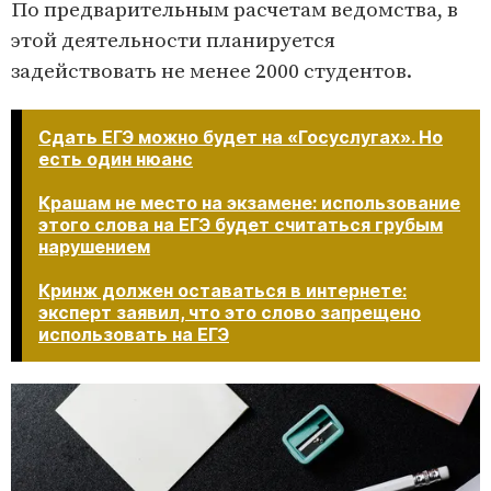
По предварительным расчетам ведомства, в
этой деятельности планируется
задействовать не менее 2000 студентов.
Сдать ЕГЭ можно будет на «Госуслугах». Но
есть один нюанс
Крашам не место на экзамене: использование
этого слова на ЕГЭ будет считаться грубым
нарушением
Кринж должен оставаться в интернете:
эксперт заявил, что это слово запрещено
использовать на ЕГЭ​​​​​​​