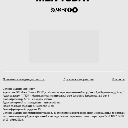
Политика конфиденциальности
Правовая информация
Контакты
Сетевое издание Men Today
Учредитель ООО «Фэшн Пресс»: 117105, г. Москва, вн.тер.г. муниципальный округ Донской, ш Варшавское, д. 9 стр. 1
Адрес редакции: 117105, г. Москва, вн.тер.г. муниципальный округ Донской, ш Варшавское, д. 9 стр. 1
Главный редактор: Антон Леонидович Иванов
Адрес электронной почты редакции: info@mentoday.ru
Номер телефона редакции: +7 (495) 252-09-99
Знак информационной продукции: 16+
Cетевое издание зарегистрировано Федеральной службой по надзору в сфере связи, информационных технологий и
массовых коммуникаций, регистрационный номер и дата принятия решения о регистрации: серия Эл № ФС77-84122
от 09 ноября 2022 г.