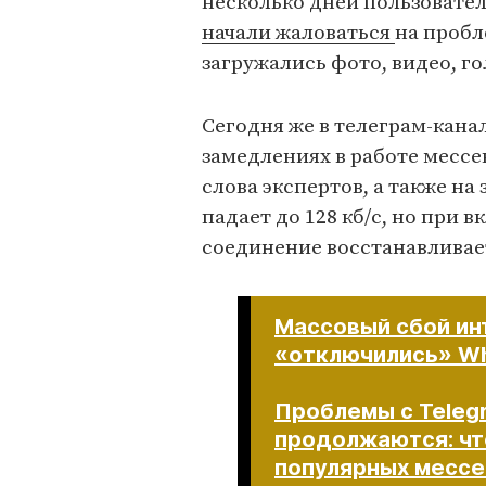
несколько дней пользовател
начали жаловаться
на пробл
загружались фото, видео, г
Сегодня же в телеграм-кана
замедлениях в работе месс
слова экспертов, а также на
падает до 128 кб/с, но при 
соединение восстанавливае
Массовый сбой ин
«отключились» Wh
Проблемы с Teleg
продолжаются: чт
популярных месс