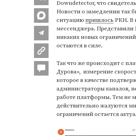
Downdetector, что свидетель
Новости о замедлении так б
ситуацию
пришлось
РКН. В 
мессенджера. Представили Р
никаких новых ограничений,
остаются в силе.
Так что же происходит с пл
Дурова», измерение скорости
которое в качестве подтве
администраторы каналов, не
работе платформы. Тем не м
действительно жалуются мн
ограничений остается акту