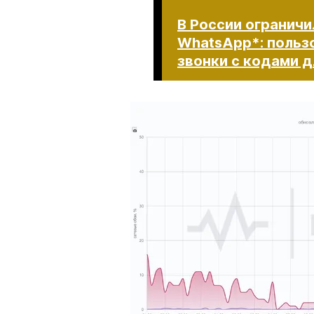
В России ограничи
WhatsApp*: польз
звонки с кодами для в