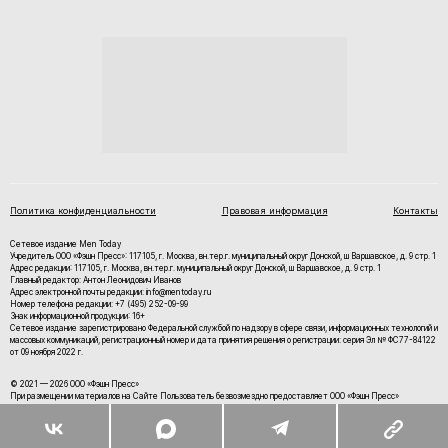
Политика конфиденциальности
Правовая информация
Контакты
Сетевое издание Men Today
Учредитель ООО «Фэшн Пресс»: 117105, г. Москва, вн.тер.г. муниципальный округ Донской, ш Варшавское, д. 9 стр. 1
Адрес редакции: 117105, г. Москва, вн.тер.г. муниципальный округ Донской, ш Варшавское, д. 9 стр. 1
Главный редактор: Антон Леонидович Иванов
Адрес электронной почты редакции: info@mentoday.ru
Номер телефона редакции: +7 (495) 252-09-99
Знак информационной продукции: 16+
Cетевое издание зарегистрировано Федеральной службой по надзору в сфере связи, информационных технологий и
массовых коммуникаций, регистрационный номер и дата принятия решения о регистрации: серия Эл № ФС77-84122
от 09 ноября 2022 г.
© 2021 — 2026 ООО «Фэшн Пресс»
При размещении материалов на Сайте Пользователь безвозмездно предоставляет ООО «Фэшн Пресс»
неисключительные права на использование, воспроизведение, распространение, создание производных
произведений, а также на демонстрацию материалов и доведение их до всеобщего сведения.