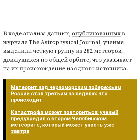
В ходе анализа данных,
опубликованных
в
журнале The Astrophysical Journal, ученые
выделили четкую группу из 282 метеоров,
движущихся по общей орбите, что указывает
на их происхождение из одного источника.
Метеорит над черноморским побережьем
России стал третьим за неделю: что
происходит
Катастрофа может повториться: ученый
предупредил о втором Челябинском
метеорите, который может упасть уже
завтра