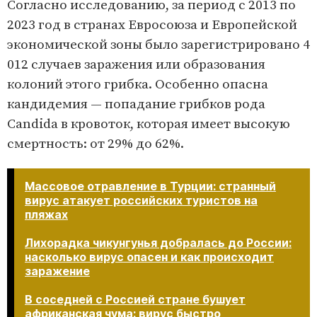
Согласно исследованию, за период с 2013 по
2023 год в странах Евросоюза и Европейской
экономической зоны было зарегистрировано 4
012 случаев заражения или образования
колоний этого грибка. Особенно опасна
кандидемия — попадание грибков рода
Candida в кровоток, которая имеет высокую
смертность: от 29% до 62%.
Массовое отравление в Турции: странный
вирус атакует российских туристов на
пляжах
Лихорадка чикунгунья добралась до России:
насколько вирус опасен и как происходит
заражение
В соседней с Россией стране бушует
африканская чума: вирус быстро