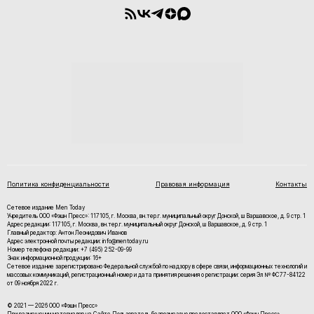
Политика конфиденциальности
Правовая информация
Контакты
Сетевое издание Men Today
Учредитель ООО «Фэшн Пресс»: 117105, г. Москва, вн.тер.г. муниципальный округ Донской, ш Варшавское, д. 9 стр. 1
Адрес редакции: 117105, г. Москва, вн.тер.г. муниципальный округ Донской, ш Варшавское, д. 9 стр. 1
Главный редактор: Антон Леонидович Иванов
Адрес электронной почты редакции: info@mentoday.ru
Номер телефона редакции: +7 (495) 252-09-99
Знак информационной продукции: 16+
Cетевое издание зарегистрировано Федеральной службой по надзору в сфере связи, информационных технологий и
массовых коммуникаций, регистрационный номер и дата принятия решения о регистрации: серия Эл № ФС77-84122
от 09 ноября 2022 г.
© 2021 — 2026 ООО «Фэшн Пресс»