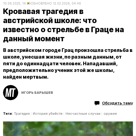
10.06.2025, 14:39
ОБНОВЛЕНО
12.02.2026, 04:46
Кровавая трагедия в
австрийской школе: что
известно о стрельбе в Граце на
данный момент
В австрийском городе Грац произошла стрельба в
школе, унесшая жизни, по разным данным, от
пяти до одиннадцати человек. Нападавший,
предположительно ученик этой же школы,
найден мертвым.
ИГОРЬ БАРЫШЕВ
Обсудить тему
Теги:
Трагедия
История убийств
Несчастные случаи
оружие