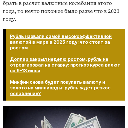
брать в расчет валютные колебания этого
года
, то нечто похожее было разве что в 2023
году.
Рубль назвали самой высокоэффективной
валютой в мире в 2025 году: что стоит за
ростом
Доллар закрыл неделю ростом, рубль не
отреагировал на ставку: прогноз курса валют
на 9–13 июня
Минфин снова будет покупать валюту и
золото на миллиарды: рубль ждет резкое
ослабление?