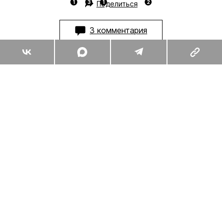
Поделиться
3 комментария
Комментарии
3
Вы уже сейчас можете ответить автору анонимно. Если хотите
комментировать под своим именем и следить за дискуссией —
войдите
или
зарегистрируйтесь
ОТПРАВИТЬ