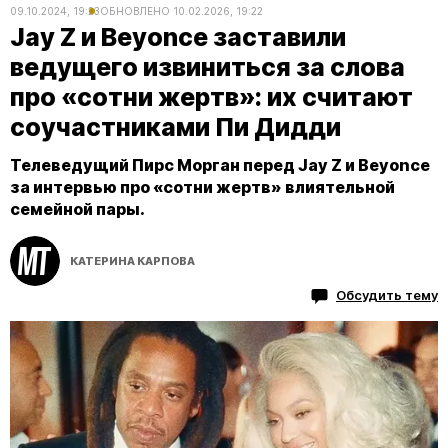
09.10.2024, 19:23
ОБНОВЛЕНО
10.02.2026, 19:22
Jay Z и Beyonce заставили
ведущего извиниться за слова
про «сотни жертв»: их считают
соучастниками Пи Дидди
Телеведущий Пирс Морган перед Jay Z и Beyonce
за интервью про «сотни жертв» влиятельной
семейной пары.
КАТЕРИНА КАРПОВА
Обсудить тему