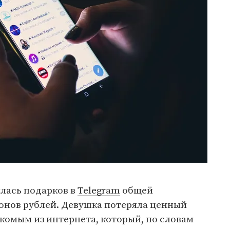
лась подарков в
Telegram
общей
онов рублей. Девушка потеряла ценный
акомым из интернета, который, по словам