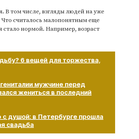
. В том числе, взгляды людей на уже
 Что считалось малопонятным еще
ня стало нормой. Например, возраст
адьбу? 6 вещей для торжества,
 гениталии мужчине перед
зался жениться в последний
о с душой: в Петербурге прошла
адьба​​​​​​​