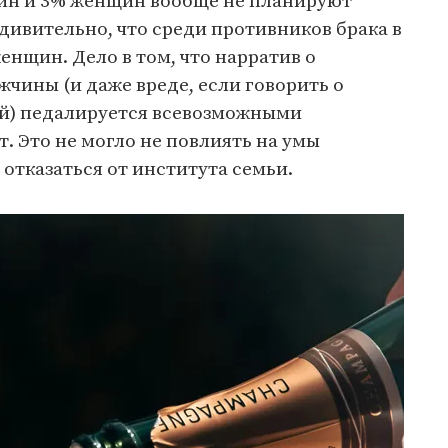
ин и 3% женщин вообще не планируют
еудивительно, что среди противников брака в
енщин. Дело в том, что нарратив о
жчины (и даже вреде, если говорить о
й) педалируется всевозможными
. Это не могло не повлиять на умы
 отказаться от института семьи.