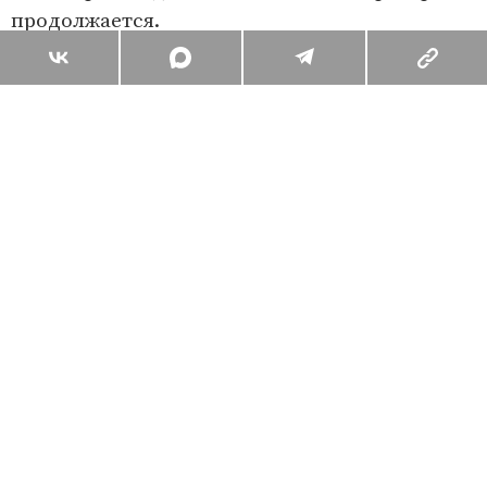
продолжается.
Поделиться
3 комментария
Марина Емельянцева
А что вы об этом думаете?
Комментарии
3
Вы уже сейчас можете ответить автору анонимно. Если хотите
комментировать под своим именем и следить за дискуссией —