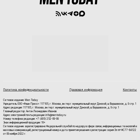
Политика конфиденциальности
Правовая информация
Контакты
Сетевое издание Men Today
Учредитель ООО «Фэшн Пресс»: 117105, г. Москва, вн.тер.г. муниципальный округ Донской, ш Варшавское, д. 9 стр. 1
Адрес редакции: 117105, г. Москва, вн.тер.г. муниципальный округ Донской, ш Варшавское, д. 9 стр. 1
Главный редактор: Антон Леонидович Иванов
Адрес электронной почты редакции: info@mentoday.ru
Номер телефона редакции: +7 (495) 252-09-99
Знак информационной продукции: 16+
Cетевое издание зарегистрировано Федеральной службой по надзору в сфере связи, информационных технологий и
массовых коммуникаций, регистрационный номер и дата принятия решения о регистрации: серия Эл № ФС77-84122
от 09 ноября 2022 г.