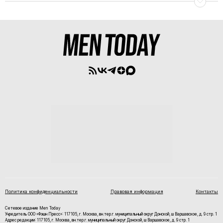
Политика конфиденциальности
Правовая информация
Контакты
Сетевое издание Men Today
Учредитель ООО «Фэшн Пресс»: 117105, г. Москва, вн.тер.г. муниципальный округ Донской, ш Варшавское, д. 9 стр. 1
Адрес редакции: 117105, г. Москва, вн.тер.г. муниципальный округ Донской, ш Варшавское, д. 9 стр. 1