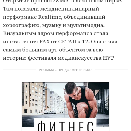
Открытие прошло 28 мая в Казанском цирке.
m
Там показали междисциплинарный
1
перформанс Realtime, объединивший
o
хореографию, музыку и мультимедиа.
f
Визуальным ядром перформанса стала
6
инсталляция РАХ от СЕТАП х Т2. Она стала
самым большим арт-объектом за всю
историю фестиваля медиаискусства НУР
РЕКЛАМА – ПРОДОЛЖЕНИЕ НИЖЕ