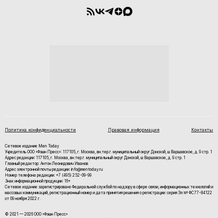
Политика конфиденциальности
Правовая информация
Контакты
Сетевое издание Men Today
Учредитель ООО «Фэшн Пресс»: 117105, г. Москва, вн.тер.г. муниципальный округ Донской, ш Варшавское, д. 9 стр. 1
Адрес редакции: 117105, г. Москва, вн.тер.г. муниципальный округ Донской, ш Варшавское, д. 9 стр. 1
Главный редактор: Антон Леонидович Иванов
Адрес электронной почты редакции: info@mentoday.ru
Номер телефона редакции: +7 (495) 252-09-99
Знак информационной продукции: 16+
Cетевое издание зарегистрировано Федеральной службой по надзору в сфере связи, информационных технологий и
массовых коммуникаций, регистрационный номер и дата принятия решения о регистрации: серия Эл № ФС77-84122
от 09 ноября 2022 г.
© 2021 — 2026 ООО «Фэшн Пресс»