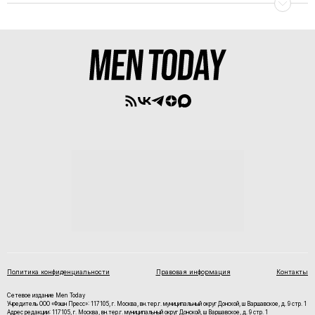
Политика конфиденциальности
Правовая информация
Контакты
Сетевое издание Men Today
Учредитель ООО «Фэшн Пресс»: 117105, г. Москва, вн.тер.г. муниципальный округ Донской, ш Варшавское, д. 9 стр. 1
Адрес редакции: 117105, г. Москва, вн.тер.г. муниципальный округ Донской, ш Варшавское, д. 9 стр. 1