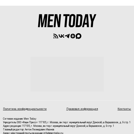
Политика конфиденциальности
Правовая информация
Контакты
Сетевое издание Men Today
Учредитель ООО «Фэшн Пресс»: 117105, г. Москва, вн.тер.г. муниципальный округ Донской, ш Варшавское, д. 9 стр. 1
Адрес редакции: 117105, г. Москва, вн.тер.г. муниципальный округ Донской, ш Варшавское, д. 9 стр. 1
Главный редактор: Антон Леонидович Иванов
Адрес электронной почты редакции: info@mentoday.ru