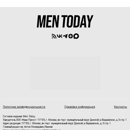
Политика конфиденциальности
Правовая информация
Контакты
Сетевое издание Men Today
Учредитель ООО «Фэшн Пресс»: 117105, г. Москва, вн.тер.г. муниципальный округ Донской, ш Варшавское, д. 9 стр. 1
Адрес редакции: 117105, г. Москва, вн.тер.г. муниципальный округ Донской, ш Варшавское, д. 9 стр. 1
Главный редактор: Антон Леонидович Иванов