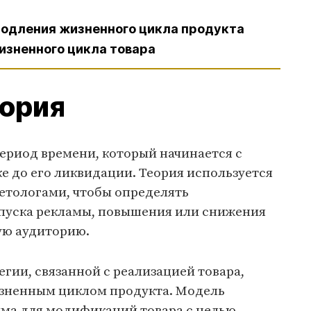
родления жизненного цикла продукта
изненного цикла товара
еория
ериод времени, который начинается с
е до его ликвидации. Теория используется
тологами, чтобы определять
апуска рекламы, повышения или снижения
ую аудиторию.
егии, связанной с реализацией товара,
зненным циклом продукта. Модель
ма для модификаций товара с целью