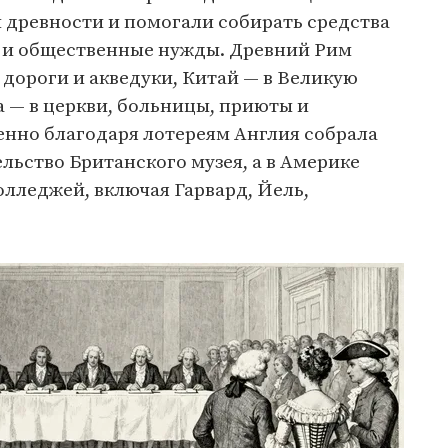
 древности и помогали собирать средства
 и общественные нужды. Древний Рим
 дороги и акведуки, Китай — в Великую
а — в церкви, больницы, приюты и
енно благодаря лотереям Англия собрала
ельство Британского музея, а в Америке
олледжей, включая Гарвард, Йель,