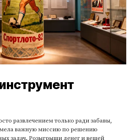
 инструмент
осто развлечением только ради забавы,
 имела важную миссию по решению
ных задач. Розыгрыши денег и вещей