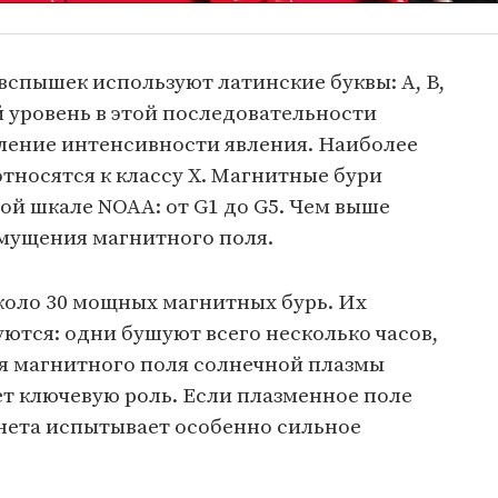
спышек используют латинские буквы: A, B,
 уровень в этой последовательности
иление интенсивности явления. Наиболее
тносятся к классу X. Магнитные бури
ой шкале NOAA: от G1 до G5. Чем выше
змущения магнитного поля.
коло 30 мощных магнитных бурь. Их
ются: одни бушуют всего несколько часов,
я магнитного поля солнечной плазмы
т ключевую роль. Если плазменное поле
анета испытывает особенно сильное