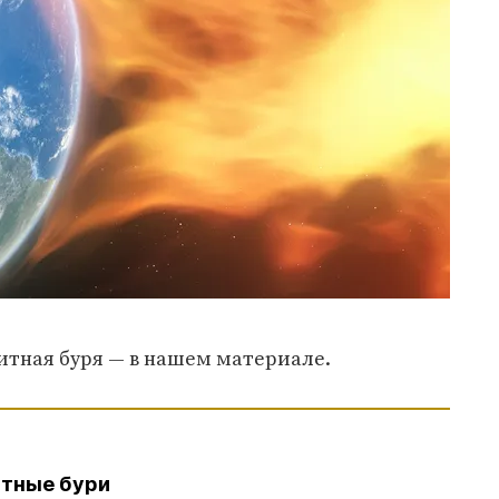
итная буря — в нашем материале.
итные бури