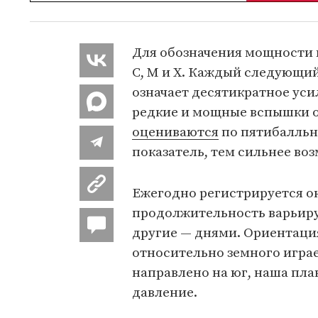
Для обозначения мощности в
C, M и X. Каждый следующий
означает десятикратное ус
редкие и мощные вспышки о
оцениваются
по пятибалльн
показатель, тем сильнее во
Ежегодно регистрируется о
продолжительность варьиру
другие — днями. Ориентаци
относительно земного играе
направлено на юг, наша пл
давление.