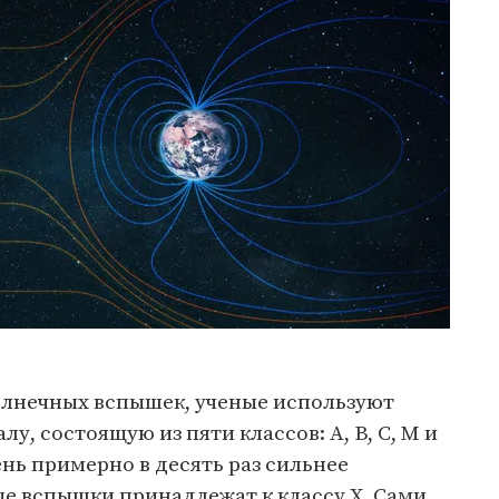
лнечных вспышек, ученые используют
, состоящую из пяти классов: A, B, C, M и
нь примерно в десять раз сильнее
 вспышки принадлежат к классу X. Сами