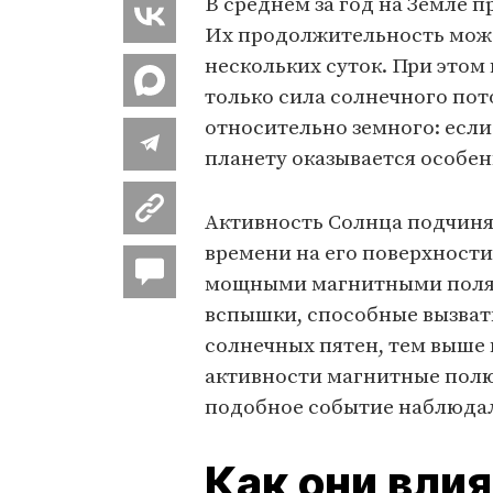
В среднем за год на Земле 
Их продолжительность може
нескольких суток. При этом
только сила солнечного пот
относительно земного: если
планету оказывается особе
Активность Солнца подчиняе
времени на его поверхности
мощными магнитными полям
вспышки, способные вызват
солнечных пятен, тем выше 
активности магнитные полю
подобное событие наблюдало
Как они вли