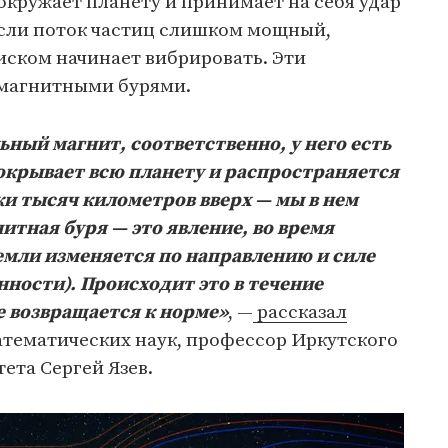
кружает планету и принимает на себя удар
если поток частиц слишком мощный,
иском начинает вибрировать. Эти
 магнитными бурями.
ьный магнит, соответственно, у него есть
покрывает всю планету и распространяется
ки тысяч километров вверх — мы в нем
итная буря — это явление, во время
емли изменяется по направлению и силе
нности). Происходит это в течение
е возвращается к норме»
, —
рассказал
атематических наук, профессор Иркутского
ета Сергей Язев.