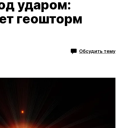
од ударом:
оет геошторм
Обсудить тему