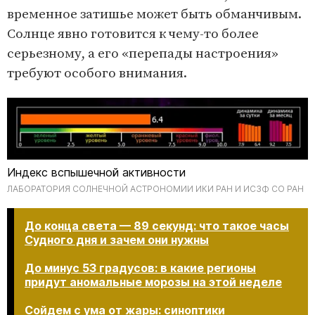
временное затишье может быть обманчивым.
Солнце явно готовится к чему-то более
серьезному, а его «перепады настроения»
требуют особого внимания.
Индекс вспышечной активности
ЛАБОРАТОРИЯ СОЛНЕЧНОЙ АСТРОНОМИИ ИКИ РАН И ИСЗФ СО РАН
До конца света — 89 секунд: что такое часы
Судного дня и зачем они нужны
До минус 53 градусов: в какие регионы
придут аномальные морозы на этой неделе
Сойдем с ума от жары: синоптики