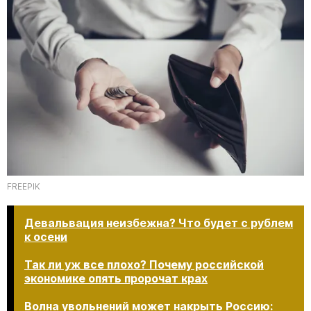
FREEPIK
Девальвация неизбежна? Что будет с рублем
к осени
Так ли уж все плохо? Почему российской
экономике опять пророчат крах
Волна увольнений может накрыть Россию: