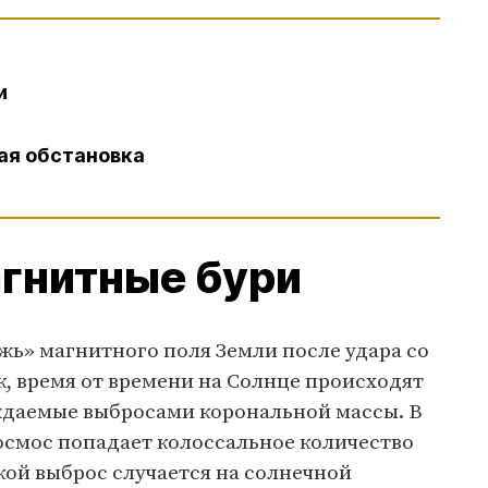
и
ная обстановка
агнитные бури
жь» магнитного поля Земли после удара со
к, время от времени на Солнце происходят
даемые выбросами корональной массы. В
космос попадает колоссальное количество
кой выброс случается на солнечной