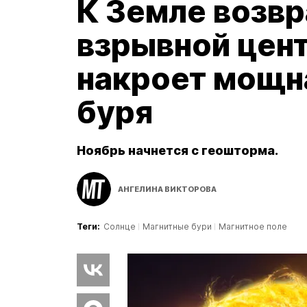
К Земле возв
взрывной цент
накроет мощн
буря
Ноябрь начнется с геошторма.
АНГЕЛИНА ВИКТОРОВА
Теги:
Солнце
Магнитные бури
Магнитное поле