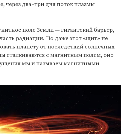
е, через два–три дня поток плазмы
гнитное поле Земли — гигантский барьер,
асть радиации. Но даже этот «щит» не
овать планету от последствий солнечных
мы сталкиваются с магнитным полем, оно
мущения мы и называем магнитными