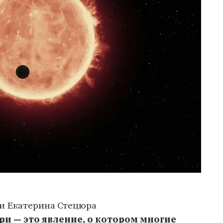
ии Екатерина Стецюра
и — это явление, о котором многие