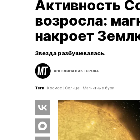
Активность С
возросла: маг
накроет Земл
Звезда разбушевалась.
АНГЕЛИНА ВИКТОРОВА
Теги:
Космос
Солнце
Магнитные бури