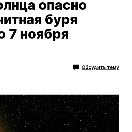
олнца опасно
нитная буря
ю 7 ноября
Обсудить тему