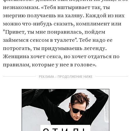
4
.
незнакомкам. «Тебя вштыривает так, ты
1
6
%
энергию получаешь на халяву. Каждой из них
можно что-нибудь сказать, комплимент или
"Привет, ты мне понравилась, пойдем
займемся сексом в туалете". Тебе надо ее
потрогать, ты придумываешь легенду.
Женщина хочет секса, но хочет отдаться по
правилам, которые у нее в голове».
РЕКЛАМА – ПРОДОЛЖЕНИЕ НИЖЕ