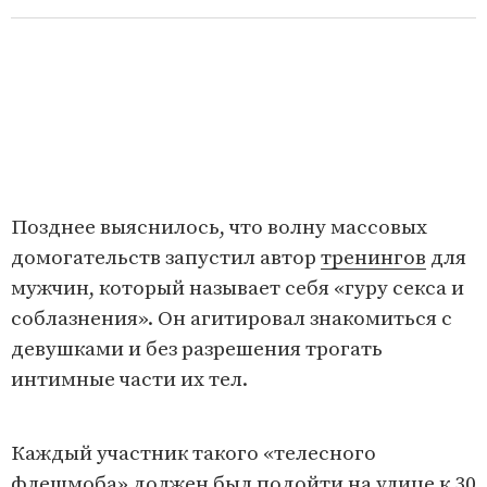
Позднее выяснилось, что волну массовых
домогательств запустил автор
тренингов
для
мужчин, который называет себя «гуру секса и
соблазнения». Он агитировал знакомиться с
девушками и без разрешения трогать
интимные части их тел.
L
U
o
n
a
m
d
u
Каждый участник такого «телесного
e
t
d
e
:
флешмоба» должен был подойти на улице к 30
3