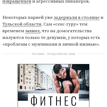
извращенцев
и агрессивных пикаперов.
L
U
o
n
a
m
d
u
Некоторых парней уже
задержали в столице
и
e
t
d
e
:
Тульской области
. Сам «секс-гуру» тем
4
6
.
временем
заявил
, что на домогательства
9
7
%
жалуются только те девушки, у которых есть
«проблемы с мужчинами и личной жизнью».
РЕКЛАМА – ПРОДОЛЖЕНИЕ НИЖЕ