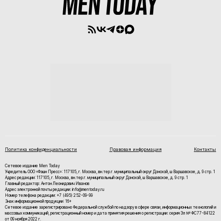
Политика конфиденциальности
Правовая информация
Контакты
Сетевое издание Men Today
Учредитель ООО «Фэшн Пресс»: 117105, г. Москва, вн.тер.г. муниципальный округ Донской, ш Варшавское, д. 9 стр. 1
Адрес редакции: 117105, г. Москва, вн.тер.г. муниципальный округ Донской, ш Варшавское, д. 9 стр. 1
Главный редактор: Антон Леонидович Иванов
Адрес электронной почты редакции: info@mentoday.ru
Номер телефона редакции: +7 (495) 252-09-99
Знак информационной продукции: 16+
Cетевое издание зарегистрировано Федеральной службой по надзору в сфере связи, информационных технологий и
массовых коммуникаций, регистрационный номер и дата принятия решения о регистрации: серия Эл № ФС77-84122
от 09 ноября 2022 г.