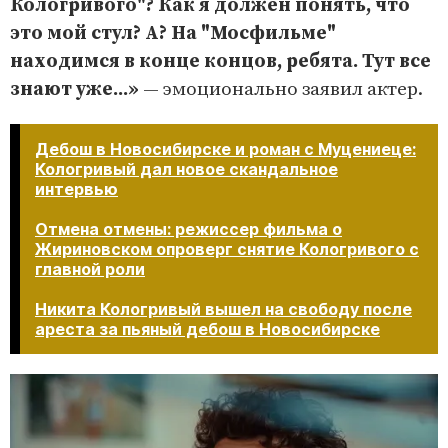
Кологривого"? Как я должен понять, что
это мой стул? А? На "Мосфильме"
находимся в конце концов, ребята. Тут все
знают уже...»
— эмоционально заявил актер.
Дебош в Новосибирске и роман с Муцениеце:
Кологривый дал новое скандальное
интервью
Отмена отмены: режиссер фильма о
Жириновском опроверг снятие Кологривого с
главной роли
Никита Кологривый вышел на свободу после
ареста за пьяный дебош в Новосибирске​​​​​​​