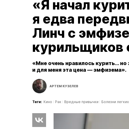
«Я начал курит
я едва передв
Линч с эмфиз
курильщиков 
«Мне очень нравилось курить... но
и для меня эта цена — эмфизема».
АРТЕМ КУЗЕЛЕВ
Теги:
Кино
Рак
Вредные привычки
Болезни легких