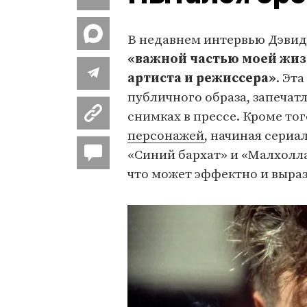
В недавнем интервью Дэви
«важной частью моей жизн
артиста и режиссера»
. Эт
публичного образа, запечат
снимках в прессе. Кроме тог
персонажей
, начиная сери
«Синий бархат» и «Малхолла
что может эффектно и выраз