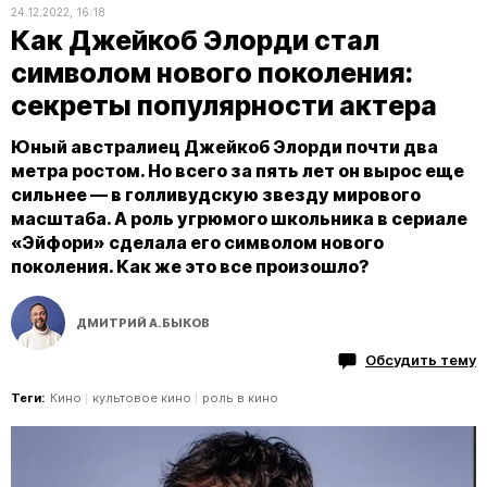
24.12.2022, 16:18
Как Джейкоб Элорди стал
символом нового поколения:
секреты популярности актера
Юный австралиец Джейкоб Элорди почти два
метра ростом. Но всего за пять лет он вырос еще
сильнее — в голливудскую звезду мирового
масштаба. А роль угрюмого школьника в сериале
«Эйфори» сделала его символом нового
поколения. Как же это все произошло?
ДМИТРИЙ А.БЫКОВ
Обсудить тему
Теги:
Кино
культовое кино
роль в кино