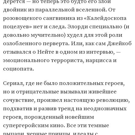
дерется — но теперь это будто его злой
двойник из параллельной вселенной. От
розовощекого сангвиника из «Калейдоскопа
поцелуев» нет и следа. Элорди специально (и
довольно мучительно) худел для этой роли
озлобленного перверта. Или, как сам Джейкоб
отзывался о Нейте в одном из интервью, —
эмоционального террориста, нарцисса и
социопата.
Сериал, где не было положительных героев,
но и отрицательные вызывали живейшее
сочувствие, произвел настоящую революцию,
подхватив и развив тренд на неоднозначных
героев, порожденный новейшим
супергеройским кино. Все эти темные
рыцари, черные принцы, идеалы с