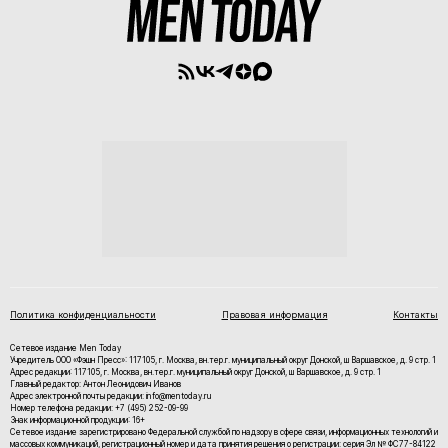
Политика конфиденциальности
Правовая информация
Контакты
Сетевое издание Men Today
Учредитель ООО «Фэшн Пресс»: 117105, г. Москва, вн.тер.г. муниципальный округ Донской, ш Варшавское, д. 9 стр. 1
Адрес редакции: 117105, г. Москва, вн.тер.г. муниципальный округ Донской, ш Варшавское, д. 9 стр. 1
Главный редактор: Антон Леонидович Иванов
Адрес электронной почты редакции: info@mentoday.ru
Номер телефона редакции: +7 (495) 252-09-99
Знак информационной продукции: 16+
Cетевое издание зарегистрировано Федеральной службой по надзору в сфере связи, информационных технологий и
массовых коммуникаций, регистрационный номер и дата принятия решения о регистрации: серия Эл № ФС77-84122