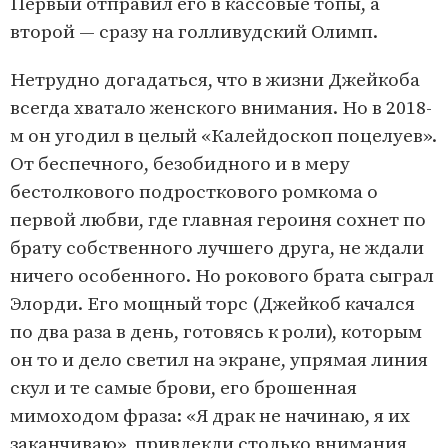
Первый отправил его в кассовые топы, а
второй — сразу на голливудский Олимп.
Нетрудно догадаться, что в жизни Джейкоба
всегда хватало женского внимания. Но в 2018-
м он угодил в целый «Калейдоскоп поцелуев».
От беспечного, безобидного и в меру
бестолкового подросткового ромкома о
первой любви, где главная героиня сохнет по
брату собственного лучшего друга, не ждали
ничего особенного. Но рокового брата сыграл
Элорди. Его мощный торс (Джейкоб качался
по два раза в день, готовясь к роли), которым
он то и дело светил на экране, упрямая линия
скул и те самые брови, его брошенная
мимоходом фраза: «Я драк не начинаю, я их
заканчиваю», привлекли столько внимания,