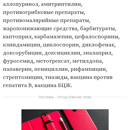
аллопуринол, амитриптилин,
противогрибковые препараты,
противомалярийные препараты,
жаропонижающие средства, барбитураты,
каптоприл, карбамазепин, цефалоспорины,
клиндамицин, циклоспорин, диклофенак,
доксорубицин, доксициклин, эналаприл,
фуросемид, метотрексат, метилдопа,
папаверин, пенициллин, рифампицин,
стрептомицин, тиазиды, вакцина против
гепатита В, вакцина БЦЖ.
РЕКЛАМА – ПРОДОЛЖЕНИЕ НИЖЕ