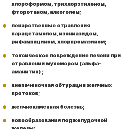
хлороформом, трихлорэтиленом,
фторотаном, алкоголем;
лекарственные отравления
парацетамолом, изониазидом,
рифампицином, хлорпромазином;
токсическое повреждение печени при
отравлении мухомором (альфа-
аманитин) ;
внепеченочная обтурация желчных
протоков;
желчнокаменная болезнь;
новообразования поджелудочной
железы;