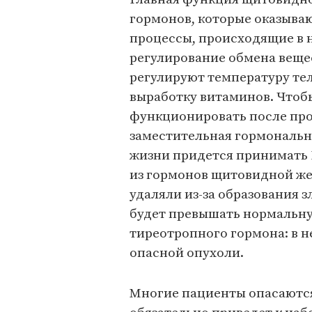
гормонов, которые оказыва
процессы, происходящие в н
регулирование обмена веще
регулируют температуру тел
выработку витаминов. Чтоб
функционировать после про
заместительная гормональн
жизни придется принимать 
из гормонов щитовидной жел
удаляли из-за образования 
будет превышать нормальну
тиреотропного гормона: в н
опасной опухоли.
Многие пациенты опасаются