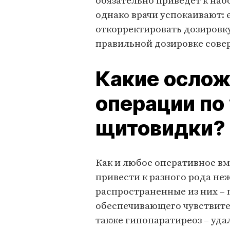
обязательно приведет к наб
однако врачи успокаивают: 
откорректировать дозировк
правильной дозировке совер
Какие ослож
операции по
щитовидки?
Как и любое оперативное в
привести к разного рода н
распространенные из них – 
обеспечивающего чувствител
также гипопаратиреоз – уд