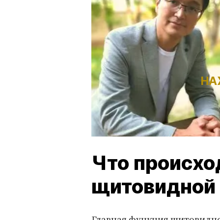
НА
Что происхо
щитовидной
Главная функция щитовидно