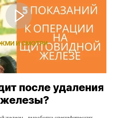
ЖМИ И СМОТРИ
дит после удаления
 железы?
й железы – выработка специфических