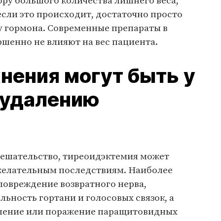
ору большого количества лишнего веса,
если это происходит, достаточно просто
у гормона. Современные препараты в
шенно не влияют на вес пациента.
нения могут быть у
 удалению
мешательство, тиреоидэктемия может
ежелательным последствиям. Наиболее
повреждение возвратного нерва,
ьность гортани и голосовых связок, а
аление или поражение паращитовидных