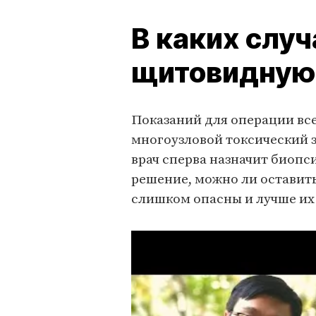
В каких слу
щитовидную
Показаний для операции все
многоузловой токсический з
врач сперва назначит биопс
решение, можно ли оставить
слишком опасны и лучше их