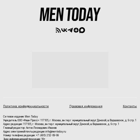
Политика конфиденциальности
Правовая информация
Контакты
Сетевое издание Men Today
Учредитель ООО «Фэшн Пресс»: 117105, г. Москва, вн.тер.г. муниципальный округ Донской, ш Варшавское, д. 9 стр. 1
Адрес редакции: 117105, г. Москва, вн.тер.г. муниципальный округ Донской, ш Варшавское, д. 9 стр. 1
Главный редактор: Антон Леонидович Иванов
Адрес электронной почты редакции: info@mentoday.ru
Номер телефона редакции: +7 (495) 252-09-99
Знак информационной продукции: 16+