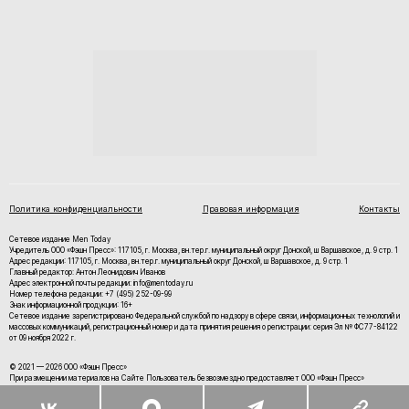
Политика конфиденциальности
Правовая информация
Контакты
Сетевое издание Men Today
Учредитель ООО «Фэшн Пресс»: 117105, г. Москва, вн.тер.г. муниципальный округ Донской, ш Варшавское, д. 9 стр. 1
Адрес редакции: 117105, г. Москва, вн.тер.г. муниципальный округ Донской, ш Варшавское, д. 9 стр. 1
Главный редактор: Антон Леонидович Иванов
Адрес электронной почты редакции: info@mentoday.ru
Номер телефона редакции: +7 (495) 252-09-99
Знак информационной продукции: 16+
Cетевое издание зарегистрировано Федеральной службой по надзору в сфере связи, информационных технологий и
массовых коммуникаций, регистрационный номер и дата принятия решения о регистрации: серия Эл № ФС77-84122
от 09 ноября 2022 г.
© 2021 — 2026 ООО «Фэшн Пресс»
При размещении материалов на Сайте Пользователь безвозмездно предоставляет ООО «Фэшн Пресс»
неисключительные права на использование, воспроизведение, распространение, создание производных
произведений, а также на демонстрацию материалов и доведение их до всеобщего сведения.