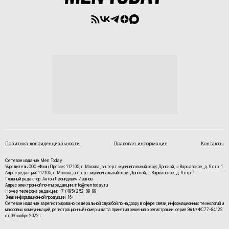
Политика конфиденциальности
Правовая информация
Контакты
Сетевое издание Men Today
Учредитель ООО «Фэшн Пресс»: 117105, г. Москва, вн.тер.г. муниципальный округ Донской, ш Варшавское, д. 9 стр. 1
Адрес редакции: 117105, г. Москва, вн.тер.г. муниципальный округ Донской, ш Варшавское, д. 9 стр. 1
Главный редактор: Антон Леонидович Иванов
Адрес электронной почты редакции: info@mentoday.ru
Номер телефона редакции: +7 (495) 252-09-99
Знак информационной продукции: 16+
Cетевое издание зарегистрировано Федеральной службой по надзору в сфере связи, информационных технологий и
массовых коммуникаций, регистрационный номер и дата принятия решения о регистрации: серия Эл № ФС77-84122
от 09 ноября 2022 г.