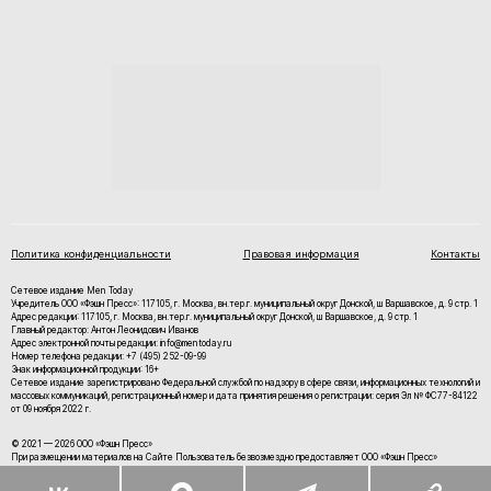
Политика конфиденциальности
Правовая информация
Контакты
Сетевое издание Men Today
Учредитель ООО «Фэшн Пресс»: 117105, г. Москва, вн.тер.г. муниципальный округ Донской, ш Варшавское, д. 9 стр. 1
Адрес редакции: 117105, г. Москва, вн.тер.г. муниципальный округ Донской, ш Варшавское, д. 9 стр. 1
Главный редактор: Антон Леонидович Иванов
Адрес электронной почты редакции: info@mentoday.ru
Номер телефона редакции: +7 (495) 252-09-99
Знак информационной продукции: 16+
Cетевое издание зарегистрировано Федеральной службой по надзору в сфере связи, информационных технологий и
массовых коммуникаций, регистрационный номер и дата принятия решения о регистрации: серия Эл № ФС77-84122
от 09 ноября 2022 г.
© 2021 — 2026 ООО «Фэшн Пресс»
При размещении материалов на Сайте Пользователь безвозмездно предоставляет ООО «Фэшн Пресс»
неисключительные права на использование, воспроизведение, распространение, создание производных
произведений, а также на демонстрацию материалов и доведение их до всеобщего сведения.