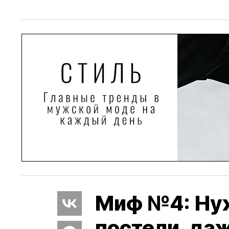
Миф №4: Нуж
постели, да