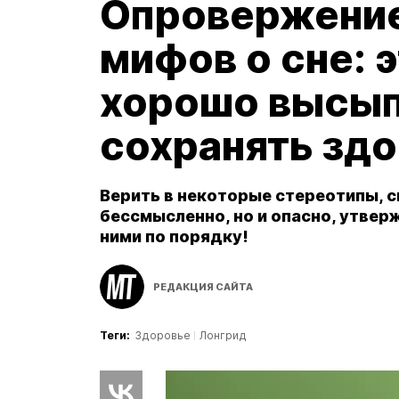
Опровержение
мифов о сне: 
хорошо высып
сохранять зд
Верить в некоторые стереотипы, с
бессмысленно, но и опасно, утвер
ними по порядку!
РЕДАКЦИЯ САЙТА
Теги:
Здоровье
Лонгрид