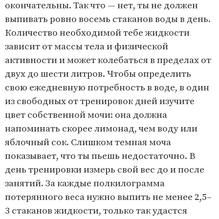
окончательны. Так что — нет, ты не должен
выпивать ровно восемь стаканов воды в день.
Количество необходимой тебе жидкости
зависит от массы тела и физической
активности и может колебатьс­я в пределах от
двух до шест­и лит­ров. Чтобы определить
свою ежедневную потребность в воде, в один
из свободных от тренировок дней изучите
цвет собственной мочи: она должна
напоминать скорее лимонад, чем воду или
яблочный сок. Слишком темная моча
показывае­т, что ты пьешь недостаточно. В
день тренировки измерь свой вес до и после
занятий. За каж­дые полкилограмм­а
потерянного веса нужно выпить не менее 2,5–
3 стакано­в жидкости, только так удастся