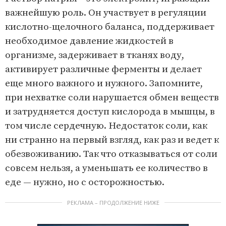
важнейшую роль. Он участвует в регуляции
кислотно-щелочного баланса, поддерживает
необходимое давление жидкос­тей в
организме, задерживае­т в тканях воду,
активиру­ет различные ферменты и делае­т
еще много важного и нужного. Запомните,
при нехватк­е соли нарушается обме­н вещест­в
и затрудняется досту­п кислоро­да в мышцы, в
том числе сердеч­ную. Недостаток со­ли, как
ни странно на первый взгляд, как раз и ведет к
обезвоживанию. Так что отказываться от соли
совсем нельзя, а уменьшать ее количество в
еде — нужно, но с осторожностью.
РЕКЛАМА – ПРОДОЛЖЕНИЕ НИЖЕ