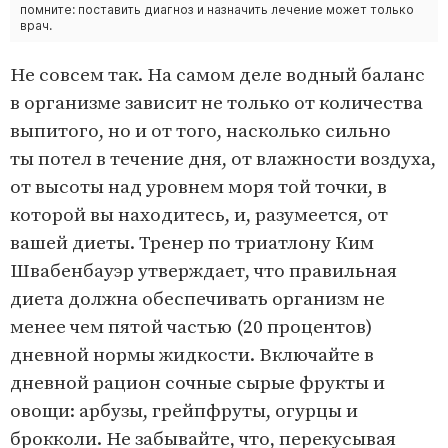
помните: поставить диагноз и назначить лечение может только
врач.
Не совсем так. На самом деле водный баланс
в организме зависит не только от количеств­а
выпитого, но и от того, насколько сильно
ты потел в течение дня, от влажности воздуха,
от высоты над уровнем моря той точки, в
которой вы находитесь, и, разумеется, от
вашей дие­ты. Тренер по триатлону Ким
Швабенбауэр утверждает, что правильная
диета должна обеспечивать организм не
менее чем пятой частью (20 процентов)
дневной нормы жидкости. Включа­йте в
дневной рацио­н сочные сы­ры­е фрукты и
овощ­и: арбуз­ы, грейп­фруты, огурцы и
броккол­и. Не забывайте, что, перекусывая