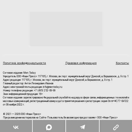
Политика конфиденциальности
Правовая информация
Контакты
Сетевое издание Men Today
Учредитель ООО «Фэшн Пресс»: 117105, г. Москва, вн.тер.г. муниципальный округ Донской, ш Варшавское, д. 9 стр. 1
Адрес редакции: 117105, г. Москва, вн.тер.г. муниципальный округ Донской, ш Варшавское, д. 9 стр. 1
Главный редактор: Антон Леонидович Иванов
Адрес электронной почты редакции: info@mentoday.ru
Номер телефона редакции: +7 (495) 252-09-99
Знак информационной продукции: 16+
Cетевое издание зарегистрировано Федеральной службой по надзору в сфере связи, информационных технологий и
массовых коммуникаций, регистрационный номер и дата принятия решения о регистрации: серия Эл № ФС77-84122
от 09 ноября 2022 г.
© 2021 — 2026 ООО «Фэшн Пресс»
При размещении материалов на Сайте Пользователь безвозмездно предоставляет ООО «Фэшн Пресс»
неисключительные права на использование, воспроизведение, распространение, создание производных
произведений, а также на демонстрацию материалов и доведение их до всеобщего сведения.