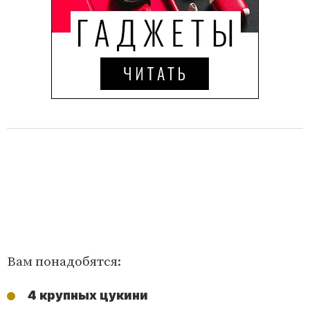
Вам понадобятся:
4 крупных цукини