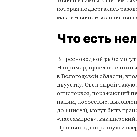
только в самом крайнем слу
которая подвергалась разов
максимальное количество п
Что есть не
В пресноводной рыбе могут
Например, прославленный яз
в Вологодской области, вп
двуустку. Съел сырой такую
описторхоз, поражающий пе
налим, лососевые, выловлен
до Енисея), могут быть тра
«пассажиров», как широкий л
Правило одно: речную и озе