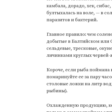
камбала, дорадо, хек, сибас,
бултыхалась на воле, — в с
паразитов и бактерий.
Главное правило: чем солене
добытые в Балтийском или 
сельдевые, тресковые, окун
личинками круглых червей-
Короче, если рыба поймана в 
помаринуйте ее за пару часов
столовые ложки на литр вод
рыбины).
Охлажденную продукцию, ко