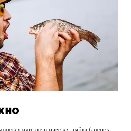
жно
орская или океаническая рыбка (лосось,