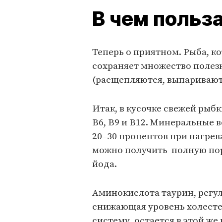
В чем польз
Теперь о приятном. Рыба, к
сохраняет множество полезн
(расщепляются, выпариваютс
Итак, в кусочке свежей рыб
B6, B9 и B12. Минеральные 
20–30 процентов при нагре
можно получить полную пор
йода.
Аминокислота таурин, регу
снижающая уровень холесте
систему, остается в этой ж