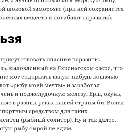
чае, а лучше использовать морскую рыбу,
ой шоковой заморозке (при ней сохраняется
олезных веществ и погибают паразиты).
льзя
 присутствовать опасные паразиты.
ь, выловленный на Яхреньгском озере, что
олне мог содержать какую-нибудь кошачью
 вот «рыбу моей мечты» и заработал
чень и поджелудочную железу. Ерш, окунь,
ные в разных реках нашей страны (от Волги
нспортным средством для таких
ентец (рыбный солитер). Ну и так далее.
рную рыбу сырой не едим.