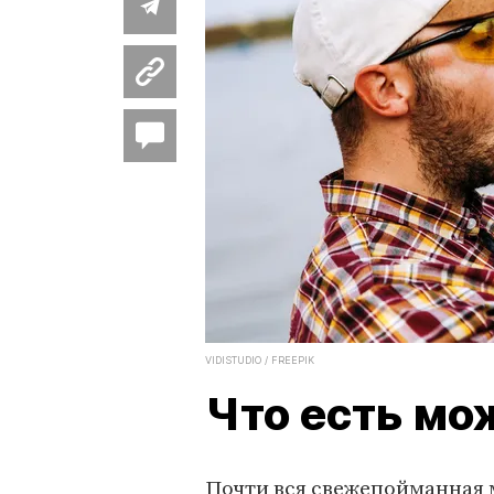
VIDISTUDIO / FREEPIK
Что есть мо
Почти вся свежепойманная м