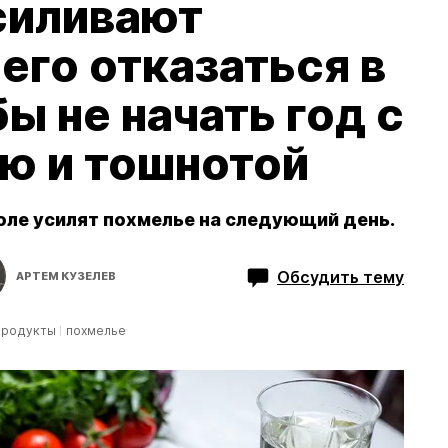
силивают
чего отказаться в
ы не начать год с
ю и тошнотой
оле усилят похмелье на следующий день.
Обсудить тему
АРТЕМ КУЗЕЛЕВ
продукты
похмелье