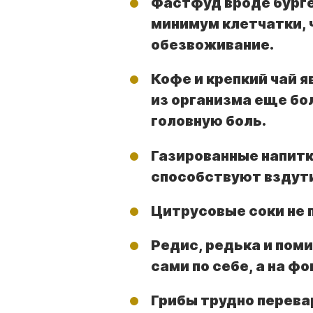
Фастфуд вроде бург
минимум клетчатки, 
обезвоживание.
Кофе и крепкий чай 
из организма еще бо
головную боль.
Газированные напит
способствуют вздут
Цитрусовые соки не 
Редис, редька и пом
сами по себе, а на ф
Грибы трудно перев