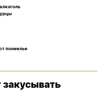
 алкоголь
гурцы
ют похмелье
т закусывать