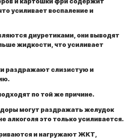
еров и картошки фри содержит
что усиливает воспаление и
являются диуретиками, они выводят
льше жидкости, что усиливает
ки раздражают слизистую и
ию.
подходят по той же причине.
идоры могут раздражать желудок
оне алкоголя это только усиливается.
ариваются и нагружают ЖКТ,