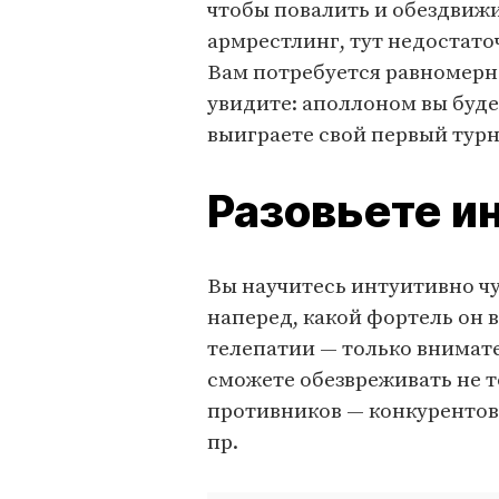
чтобы повалить и обездвижи
армрестлинг, тут недостат
Вам потребуется равномерно
увидите: аполлоном вы буде
выиграете свой первый турн
Разовьете и
Вы научитесь интуитивно чу
наперед, какой фортель он
телепатии — только внимате
сможете обезвреживать не т
противников — конкурентов 
пр.