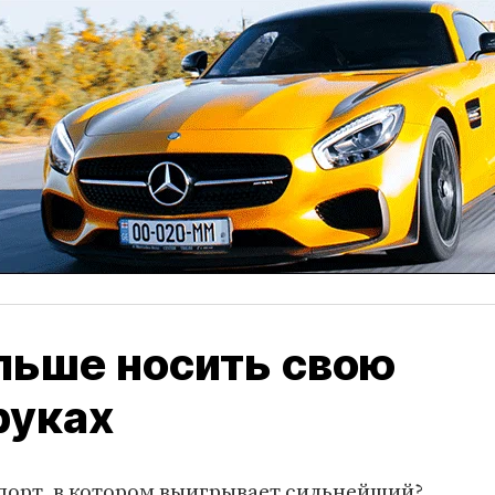
льше носить свою
руках
спорт, в котором выигрывает сильнейший?