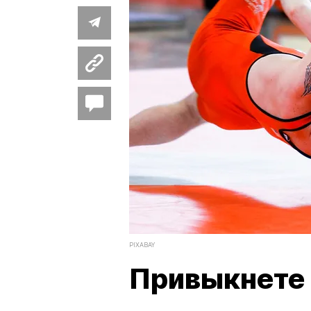
PIXABAY
Привыкнете 