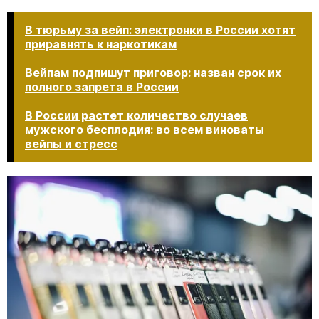
В тюрьму за вейп: электронки в России хотят
приравнять к наркотикам
Вейпам подпишут приговор: назван срок их
полного запрета в России
В России растет количество случаев
мужского бесплодия: во всем виноваты
вейпы и стресс​​​​​​​