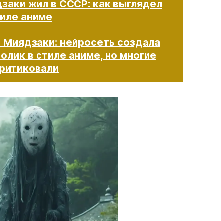
заки жил в СССР: как выглядел
тиле аниме
о Миядзаки: нейросеть создала
олик в стиле аниме, но многие
ковали​​​​​​​