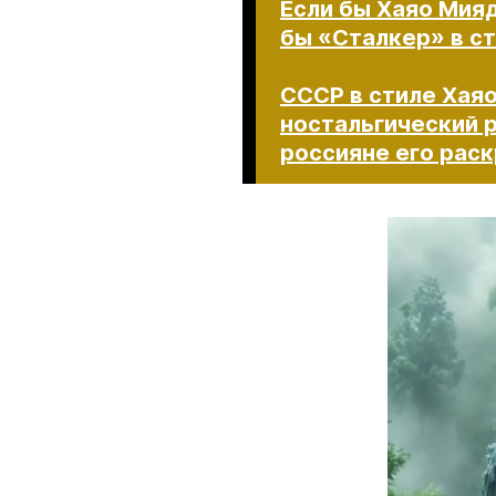
Если бы Хаяо Мияд
бы «Сталкер» в с
СССР в стиле Хая
ностальгический р
россияне его раскрити