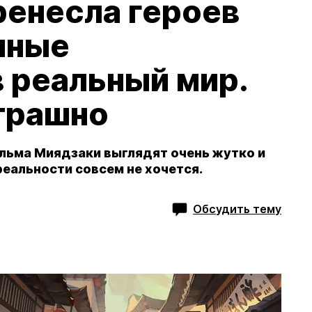
ренесла героев
нные
 реальный мир.
трашно
льма Миядзаки выглядят очень жутко и
реальности совсем не хочется.
Обсудить тему