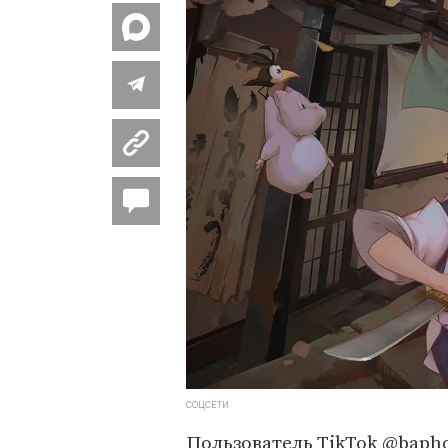
СОЦСЕТИ
Пользователь TikTok @baph