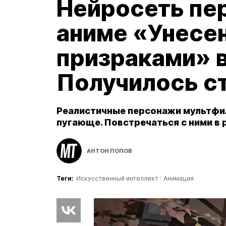
Нейросеть пе
аниме «Унесе
призраками» в
Получилось с
Реалистичные персонажи мультфи
пугающе. Повстречаться с ними в 
АНТОН ПОПОВ
Теги:
Искусственный интеллект
Анимация