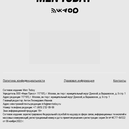
Политика конфиденциальности
Правовая информация
Контакты
Сетевое издание Men Today
Учредитель ООО «Фэшн Пресс»: 117105, г. Москва, вн.тер.г. муниципальный округ Донской, ш Варшавское, д. 9 стр. 1
Адрес редакции: 117105, г. Москва, вн.тер.г. муниципальный округ Донской, ш Варшавское, д. 9 стр. 1
Главный редактор: Антон Леонидович Иванов
Адрес электронной почты редакции: info@mentoday.ru
Номер телефона редакции: +7 (495) 252-09-99
Знак информационной продукции: 16+
Cетевое издание зарегистрировано Федеральной службой по надзору в сфере связи, информационных технологий и
массовых коммуникаций, регистрационный номер и дата принятия решения о регистрации: серия Эл № ФС77-84122
от 09 ноября 2022 г.