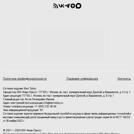
Политика конфиденциальности
Правовая информация
Контакты
Сетевое издание Men Today
Учредитель ООО «Фэшн Пресс»: 117105, г. Москва, вн.тер.г. муниципальный округ Донской, ш Варшавское, д. 9 стр. 1
Адрес редакции: 117105, г. Москва, вн.тер.г. муниципальный округ Донской, ш Варшавское, д. 9 стр. 1
Главный редактор: Антон Леонидович Иванов
Адрес электронной почты редакции: info@mentoday.ru
Номер телефона редакции: +7 (495) 252-09-99
Знак информационной продукции: 16+
Cетевое издание зарегистрировано Федеральной службой по надзору в сфере связи, информационных технологий и
массовых коммуникаций, регистрационный номер и дата принятия решения о регистрации: серия Эл № ФС77-84122
от 09 ноября 2022 г.
© 2021 — 2026 ООО «Фэшн Пресс»