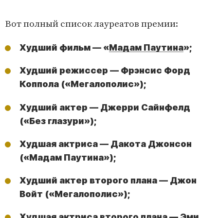
Вот полный список лауреатов премии:
Худший фильм — «
Мадам Паутина
»;
Худший режиссер — Фрэнсис Форд
Коппола («Мегалополис»);
Худший актер — Джерри Сайнфелд
(«Без глазури»);
Худшая актриса — Дакота Джонсон
(«Мадам Паутина»);
Худший актер второго плана — Джон
Войт («Мегалополис»);
Худшая актриса второго плана — Эми